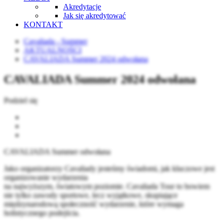
Akredytacje
Jak się akredytować
KONTAKT
Cavaliada - Summer
AKTUALNOŚCI
CAVALIADA Summer 2024 odwołana
CAVALIADA Summer 2024 odwołana
Podziel się
CAVALIADA Summer odwołana
Jako organizatorzy Cavaliady jesteśmy świadomi, jak kluczowe jest
organizowanie wydarzenia
na najwyższym, światowym poziomie. Cavaliada Tour to bowiem
nie tylko zawody sportowe, lecz wyjątkowe, skupiające
międzynarodową społeczność wydarzenie, które wymaga
holistycznego podejścia.