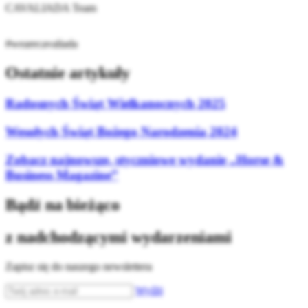
CAVALIADA Team
#wearecavaliada
Ostatnie artykuły
Radosnych Świąt Wielkanocnych 2025
Wesołych Świąt Bożego Narodzenia 2024
Zobacz najnowsze, styczniowe wydanie „Horse &
Business Magazine”
Bądź na bieżąco
z nadchodzącymi wydarzeniami
Zapisz się do naszego newslettera
Wyślij