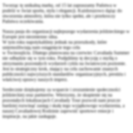
Tworząc tę unikalną markę, od 15 lat zapraszamy Państwa w
podróż w świat sportu, stylu i elegancji. Każdorazowo dążąc do
stworzenia atmosfery, która nie tylko spełni, ale i przekroczy
Państwa oczekiwania.
Nasza pasja do organizacji najlepszego wydarzenia jeździeckiego w
Europie jest niezmienne silna.
W tym roku napotykaliśmy jednak na przeszkody, które
uniemożliwiają nam osiągnięcie tego celu
w Świnoujściu. Dlatego planowana na czerwiec Cavaliada Summer
nie odbędzie się w tym roku. Podjęliśmy tę decyzję z myślą o
utrzymaniu pozostałych wydarzeń cyklu na światowym poziomie.
Jest to strategiczny krok, mający na celu zachowanie znanych
publiczności najwyższych standardów organizacyjnych, prestiżu i
właściwej oprawy naszych imprez.
Serdecznie dziękujemy za wsparcie i zrozumienie społeczności
jeździeckiej oraz partnerów. Wierzymy, że skupienie się na
pozostałych lokalizacjach Cavaliady Tour pozwoli nam jeszcze
bardziej rozwinąć zasięg i skalę tego wyjątkowego wydarzenia, a
naszej Cavaliadowej Rodzinie zapewnić sportowe emocje i
inspiracje, na jakie zasługuje.