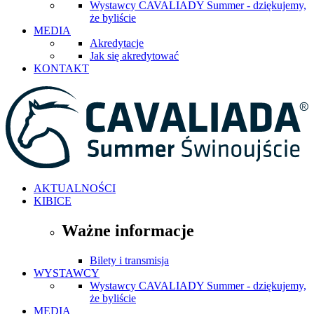
Wystawcy CAVALIADY Summer - dziękujemy,
że byliście
MEDIA
Akredytacje
Jak się akredytować
KONTAKT
AKTUALNOŚCI
KIBICE
Ważne informacje
Bilety i transmisja
WYSTAWCY
Wystawcy CAVALIADY Summer - dziękujemy,
że byliście
MEDIA